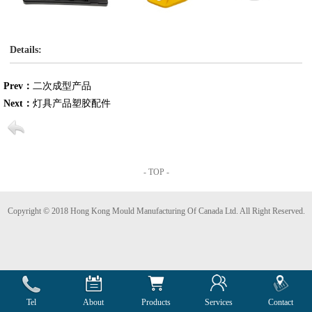
Details:
Prev：
二次成型产品
Next：
灯具产品塑胶配件
- TOP -
Copyright © 2018 Hong Kong Mould Manufacturing Of Canada Ltd. All Right Reserved.
Tel
About
Products
Services
Contact